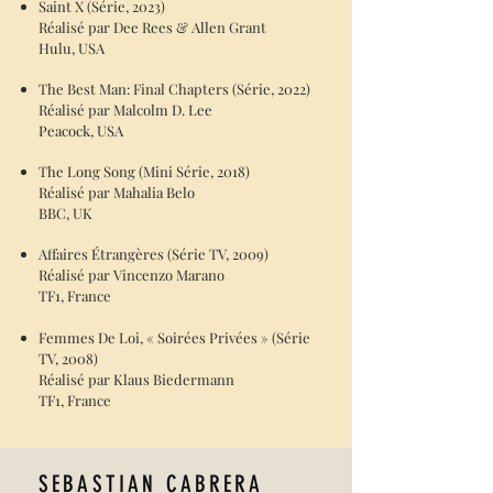
Saint X (
Série, 2023)
Réalisé par Dee Rees & Allen Grant
Hulu, USA
T
he Best Man: Final Chapters (Série, 2022)
Réalisé par Malcolm D. Lee
Peacock, USA
T
he Long Song (Mini Série, 2018)
Réalisé par Mahalia Belo
BBC, UK
Affaires Étrangères (Série TV, 2009)
Réalisé pa
r Vincenzo Marano
TF1, France
Femmes De Loi, « Soirées Privées » (Série
TV, 2008)
Réalisé pa
r Klaus Biedermann
TF1, France
SEBASTIAN CABRERA