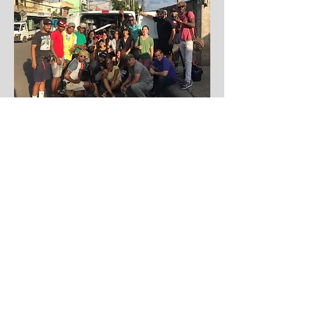
Réalisation
Ivan Herrera
Scénario
Clarisse Albrecht
&
Ivan Herrera
Directeur de Photographie
Sebastian Cabrera Chelin
Casting
Ivan Herrera
Edna Lerebours & Lea Lerebours