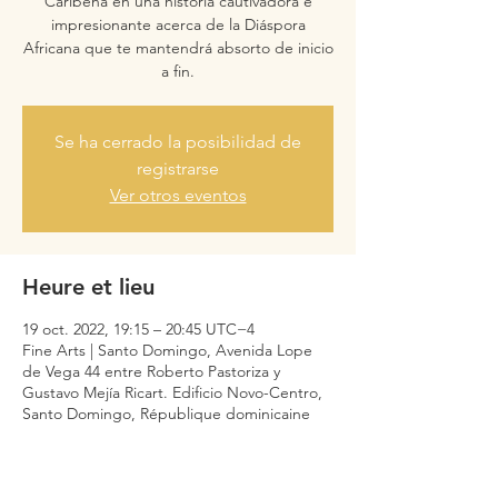
Caribeña en una historia cautivadora e
impresionante acerca de la Diáspora
Africana que te mantendrá absorto de inicio
a fin.⁣
Se ha cerrado la posibilidad de
registrarse
Ver otros eventos
Heure et lieu
19 oct. 2022, 19:15 – 20:45 UTC−4
Fine Arts | Santo Domingo, Avenida Lope
de Vega 44 entre Roberto Pastoriza y
Gustavo Mejía Ricart. Edificio Novo-Centro,
Santo Domingo, République dominicaine